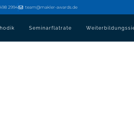
8498 2994
team@makler-awards.de
hodik
Seminarflatrate
Weiterbildungssi