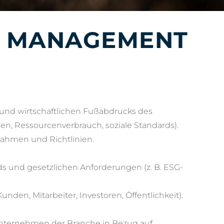
S MANAGEMENT
 und wirtschaftlichen Fußabdrucks des
n, Ressourcenverbrauch, soziale Standards).
ahmen und Richtlinien.
ds und gesetzlichen Anforderungen (z. B. ESG-
den, Mitarbeiter, Investoren, Öffentlichkeit).
nternehmen der Branche in Bezug auf