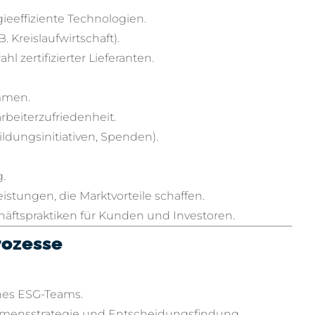
eeffiziente Technologien.
Kreislaufwirtschaft).
 zertifizierter Lieferanten.
ammen.
beiterzufriedenheit.
ldungsinitiativen, Spenden).
.
stungen, die Marktvorteile schaffen.
äftspraktiken für Kunden und Investoren.
rozesse
ines ESG-Teams.
hmensstrategie und Entscheidungsfindung.