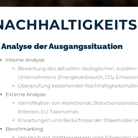
NACHHALTIGKEIT
. Analyse der Ausgangssituation
Interne Analyse
:
Bewertung des aktuellen ökologischen, sozialen
Unternehmens (Energieverbrauch, CO₂-Emissione
Überprüfung bestehender Nachhaltigkeitsmaßn
Externe Analyse
:
Identifikation von Markttrends, Branchenstandar
Kriterien, EU-Taxonomie).
Erwartungen und Bedürfnisse der Stakeholder (Kun
Benchmarking
:
Vergleich mit Wettbewerbern oder führenden U