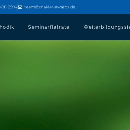
8498 2994
team@makler-awards.de
hodik
Seminarflatrate
Weiterbildungssi