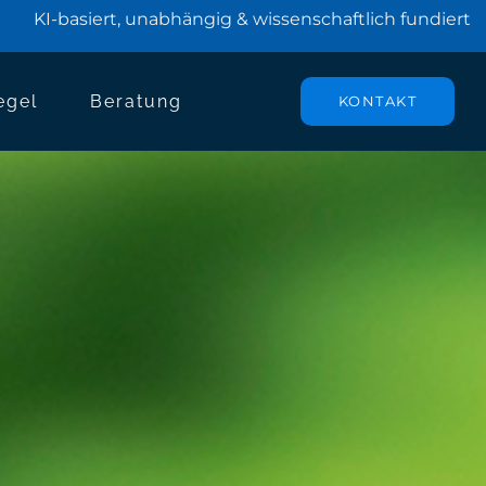
KI-basiert, unabhängig & wissenschaftlich fundiert
egel
Beratung
KONTAKT