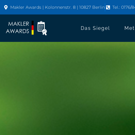
Makler Awards | Kolonnenstr. 8 | 10827 Berlin
Tel.: 0176/
Das Siegel
Met