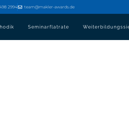
8498 2994
team@makler-awards.de
hodik
Seminarflatrate
Weiterbildungssi