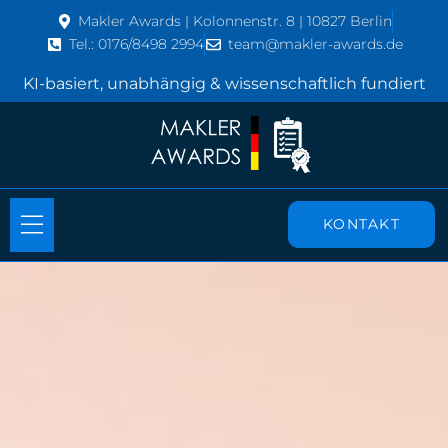
Makler Awards | Kolonnenstr. 8 | 10827 Berlin
Tel.: 0176/8498 2994
team@makler-awards.de
KI-basiert, unabhängig & wissenschaftlich fundiert
KONTAKT