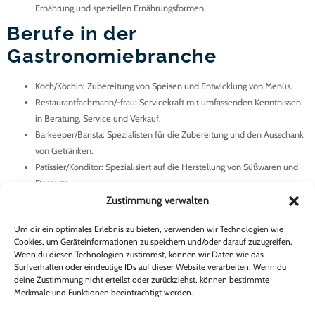
Ernährung und speziellen Ernährungsformen.
Berufe in der
Gastronomiebranche
Koch/Köchin
: Zubereitung von Speisen und Entwicklung von Menüs.
Restaurantfachmann/-frau
: Servicekraft mit umfassenden Kenntnissen
in Beratung, Service und Verkauf.
Barkeeper/Barista
: Spezialisten für die Zubereitung und den Ausschank
von Getränken.
Patissier/Konditor
: Spezialisiert auf die Herstellung von Süßwaren und
Desserts.
Zustimmung verwalten
Sommelier
: Experte für Weine und deren Kombination mit Speisen.
Gastronomiemanager/Restaurantleiter
: Verantwortlich für die
Um dir ein optimales Erlebnis zu bieten, verwenden wir Technologien wie
betriebliche Leitung und das Personalmanagement.
Cookies, um Geräteinformationen zu speichern und/oder darauf zuzugreifen.
Catering-Manager
: Planung und Koordination von Catering-
Wenn du diesen Technologien zustimmst, können wir Daten wie das
Dienstleistungen.
Surfverhalten oder eindeutige IDs auf dieser Website verarbeiten. Wenn du
deine Zustimmung nicht erteilst oder zurückziehst, können bestimmte
Food-Service-Manager
: Überwachung der Qualität und Effizienz von
Merkmale und Funktionen beeinträchtigt werden.
Speisen und Getränken in Großküchen oder Kantinen.