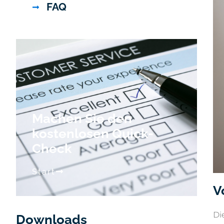
FAQ
Machen Sie den
kostenlosen Quick-
Check
Start
V
Di
Downloads