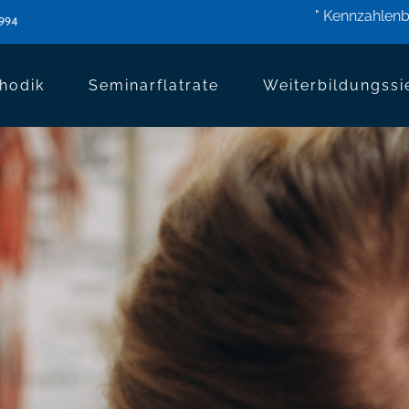
" Kennzahlenb
2994
hodik
Seminarflatrate
Weiterbildungssi