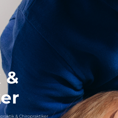
 &
ker
praktik & Chiropraktiker