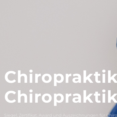
Chiropraktik
Chiroprakti
Siegel, Zertifikat, Award und Auszeichnungen für Chiro